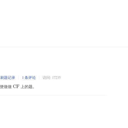
:
刷题记录
1 条评论
访问: 17235
\text{CF}
随便做做
CF
上的题。