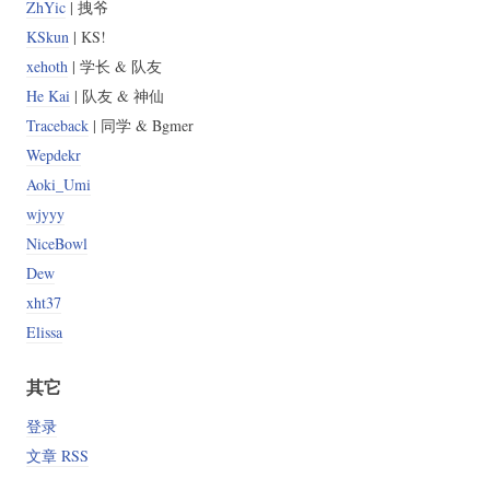
ZhYic
| 拽爷
KSkun
| KS!
xehoth
| 学长 & 队友
He Kai
| 队友 & 神仙
Traceback
| 同学 & Bgmer
Wepdekr
Aoki_Umi
wjyyy
NiceBowl
Dew
xht37
Elissa
其它
登录
文章 RSS