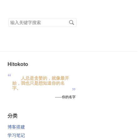
搜
索
关
键
字
Hitokoto
“
人总是贪婪的，就像最开
始，我也只是想知道你的名
字。
”
——你的名字
分类
博客搭建
学习笔记