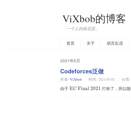
ViXbob的博客
「一个人的桃花源」
首页
关于
胡言乱语
2021年5月
Codeforces泛做
作者:
ViXbob
时间:
2021-05-02
分类
\text{EC
由于
EC Final 2021
打铁了，所以
Final
2021}