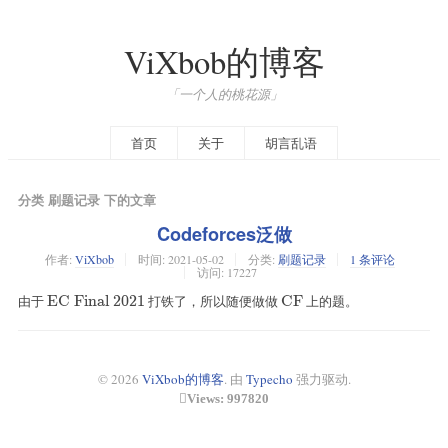
ViXbob的博客
「一个人的桃花源」
首页
关于
胡言乱语
分类 刷题记录 下的文章
Codeforces泛做
作者:
ViXbob
时间:
2021-05-02
分类:
刷题记录
1 条评论
访问: 17227
由于
\text{EC
EC Final 2021
打铁了，所以随便做做
\text{CF}
CF
上的题。
Final
2021}
© 2026
ViXbob的博客
. 由
Typecho
强力驱动.
Views: 997820