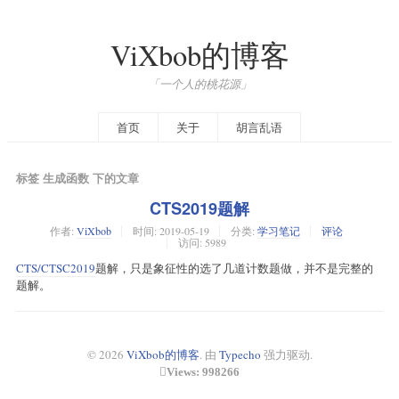
ViXbob的博客
「一个人的桃花源」
首页
关于
胡言乱语
标签 生成函数 下的文章
CTS2019题解
作者:
ViXbob
时间:
2019-05-19
分类:
学习笔记
评论
访问: 5989
CTS/CTSC2019
题解，只是象征性的选了几道计数题做，并不是完整的
题解。
© 2026
ViXbob的博客
. 由
Typecho
强力驱动.
Views: 998266