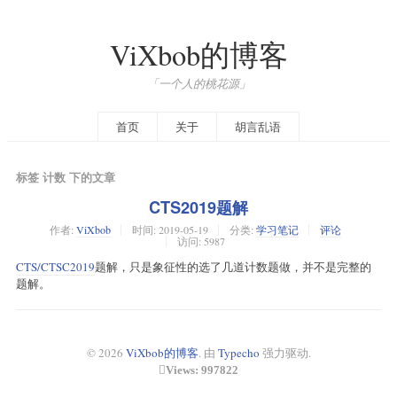
ViXbob的博客
「一个人的桃花源」
首页
关于
胡言乱语
标签 计数 下的文章
CTS2019题解
作者:
ViXbob
时间:
2019-05-19
分类:
学习笔记
评论
访问: 5987
CTS/CTSC2019
题解，只是象征性的选了几道计数题做，并不是完整的
题解。
© 2026
ViXbob的博客
. 由
Typecho
强力驱动.
Views: 997822