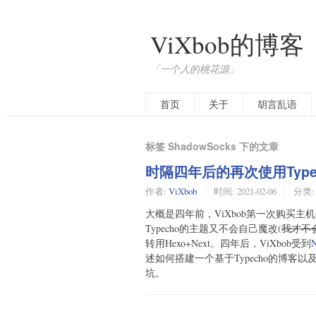
ViXbob的博客
「一个人的桃花源」
首页
关于
胡言乱语
标签 ShadowSocks 下的文章
时隔四年后的再次使用Type
作者:
ViXbob
时间:
2021-02-06
分类
大概是四年前，ViXbob第一次购买主
Typecho的主题又不会自己魔改(
我才不
转用Hexo+Next。四年后，ViXbob受到
N
述如何搭建一个基于Typecho的博客以
坑。