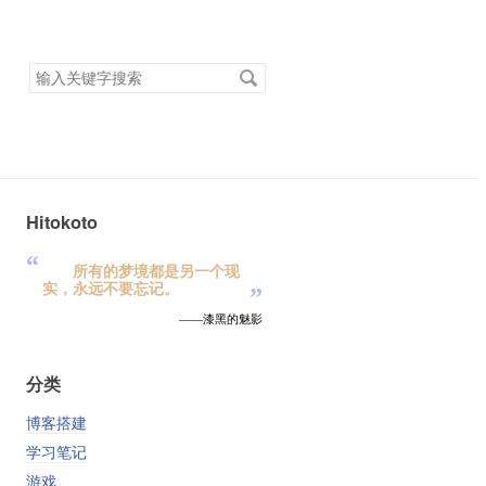
搜
索
关
键
字
Hitokoto
“
所有的梦境都是另一个现
实，永远不要忘记。
”
——漆黑的魅影
分类
博客搭建
学习笔记
游戏