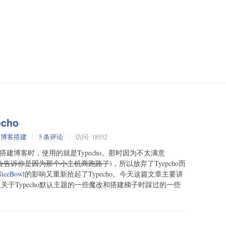
cho
:
博客搭建
5 条评论
访问: 18552
机搭建博客时，使用的就是Typecho。那时因为不太满意
会告诉你是因为那个小主机商跑路了
)，所以放弃了Tyepcho而
iceBowl
的影响又重新拾起了Typecho。今天这篇文章主要讲
及关于Typecho默认主题的一些魔改和搭建梯子时踩过的一些