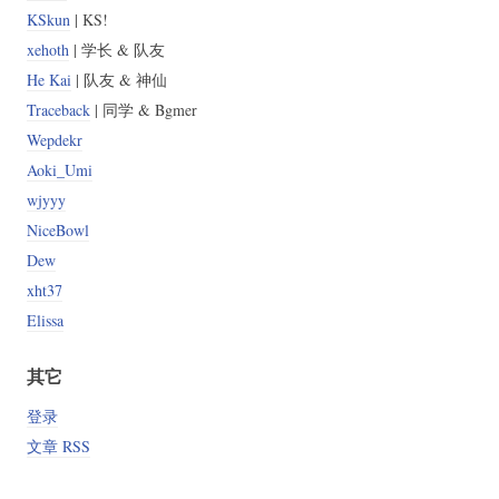
KSkun
| KS!
xehoth
| 学长 & 队友
He Kai
| 队友 & 神仙
Traceback
| 同学 & Bgmer
Wepdekr
Aoki_Umi
wjyyy
NiceBowl
Dew
xht37
Elissa
其它
登录
文章 RSS