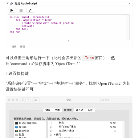
可以点击三角形运行一下（此时会弹出新的
窗口），然
iTerm
后"command + s"保存脚本为"Open iTerm 2"
5.设置快捷键
"系统偏好设置"
\to
→
"键盘"
\to
→
"快捷键"
\to
→
"服务"，找到"Open iTerm 2"为其
设置快捷键即可