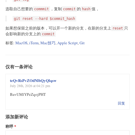
选取自己想要的
，复制
的
值，
commmit
commit
hash
git reset --hard $commit_hash
如果想保留之前的版本，可以开一个新的分支，在新的分支上
只
reset
会影响新的分支上的
commit
标签:
MacOS
,
iTerm
,
Mac技巧
,
Apple Script
,
Git
仅有一条评论
teQvRsPvZOdNlbQyQlqsw
July 28th, 2026 at 04:21 pm
BavUMlYPeZqojPHT
回复
添加新评论
称呼